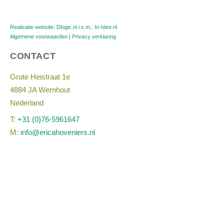
Realisatie website:
Dlogic.nl
i.s.m.:
In-Idee.nl
Algemene voorwaarden
|
Privacy verklaring
CONTACT
Grote Heistraat 1e
4884 JA Wernhout
Nederland
T:
+31 (0)76-5961647
M:
info@ericahoveniers.nl